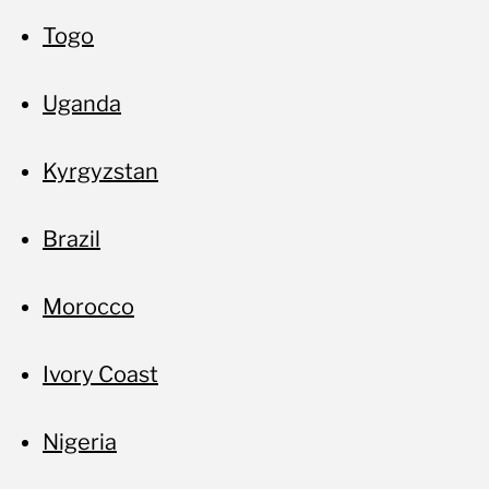
Togo
Uganda
Kyrgyzstan
Brazil
Morocco
Ivory Coast
Nigeria