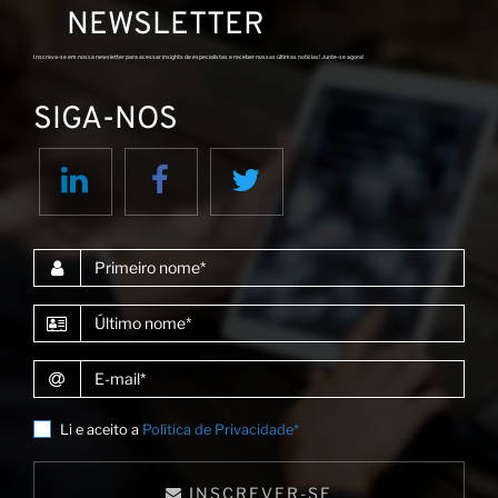
no
NEWSLETTER
Inscreva-se em nossa newsletter para acessar insights de especialistas e receber nossas últimas notícias! Junte-se agora!
SIGA-NOS
Primeiro nome
Último nome
E-mail
Li e aceito a
Política de Privacidade*
INSCREVER-SE