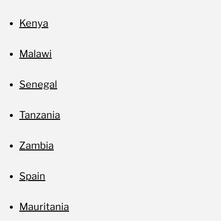
Kenya
Malawi
Senegal
Tanzania
No
Zambia
Spain
Mauritania