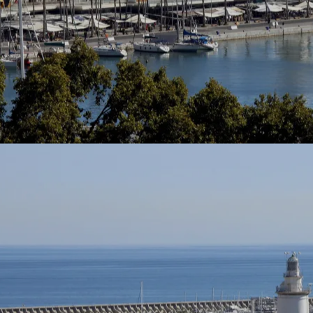
 nós
de Exp