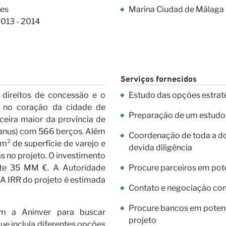
s Visõe
es
Marina Ciudad de Málaga 
2013 - 2014
Serviços fornecidos
ireitos de concessão e o
Estudo das opções estrat
 no coração da cidade de
Preparação de um estudo 
ceira maior da província de
ras
Banus) com 566 berços. Além
Coordenação de toda a do
m² de superfície de varejo e
devida diligência
s no projeto. O investimento
nte 35 MM €. A Autoridade
Procure parceiros em pot
A IRR do projeto é estimada
Contato e negociação com 
Procure bancos em potenc
am a Aninver para buscar
projeto
ue incluía diferentes opções