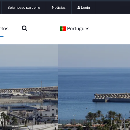
Seja nosso parceiro
Notícias
Login
etos
Português
▼