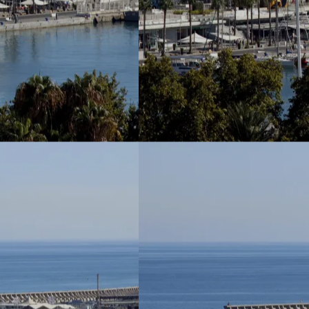
▼
ertise