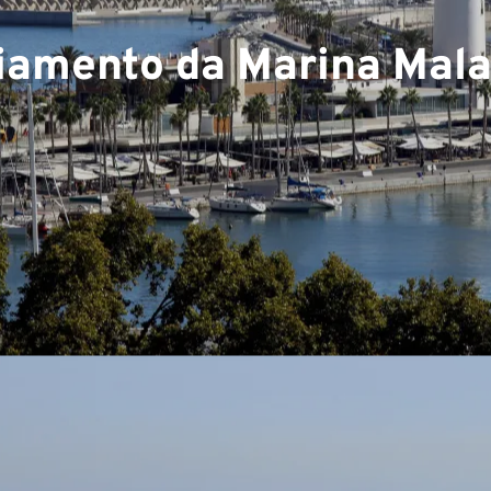
iamento da Marina Mal
e
os