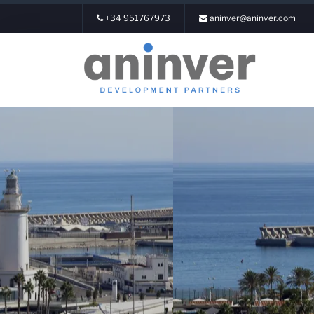
+34 951767973
aninver@aninver.com
Login