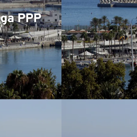
▼
aga PPP