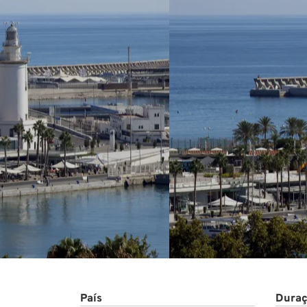
Conta
País
Duraç