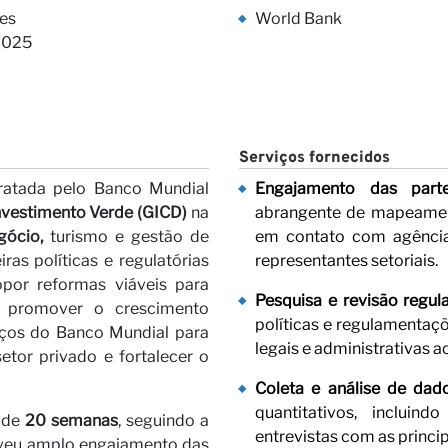
s Visõe
es
World Bank
2025
Serviços fornecidos
ratada pelo Banco Mundial
Engajamento das parte
nvestimento Verde (GICD)
na
abrangente de mapeament
gócio,
turismo e gestão de
em contato com agências
ras
iras políticas e regulatórias
representantes setoriais.
por reformas viáveis para
Pesquisa e revisão regula
e promover o crescimento
políticas e regulamentaçõe
forços do Banco Mundial para
legais e administrativas a
etor privado e fortalecer o
Coleta e análise de dad
quantitativos, inclui
o de
20 semanas
, seguindo a
entrevistas com as princip
lveu amplo engajamento das