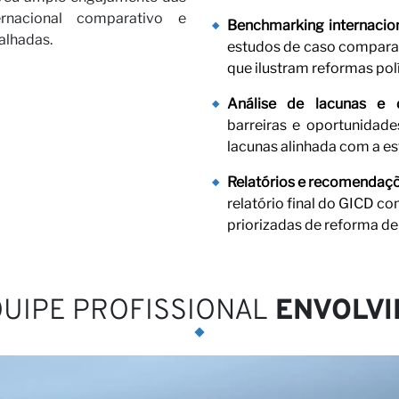
ernacional comparativo e
Benchmarking internacion
alhadas.
estudos de caso comparati
osso pa
que ilustram reformas pol
Análise de lacunas e d
barreiras e oportunidade
lacunas alinhada com a es
Relatórios e recomendaç
relatório final do GICD c
priorizadas de reforma de 
as
UIPE PROFISSIONAL
ENVOLVI