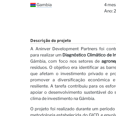
Nossa
Gambia
4 mes
Ano: 
Descrição do projeto
A Aninver Development Partners foi cont
para realizar um
Diagnóstico Climático de I
Gâmbia, com foco nos setores de
agrone
Carrei
resíduos. O objetivo era identificar as barre
que afetam o investimento privado e pro
promover a diversificação econômica 
resiliente. A tarefa contribuiu para os es
apoiar o desenvolvimento sustentável do s
clima de investimento na Gâmbia.
O projeto foi realizado durante um períod
metodologia estabelecida do GICD, e envo