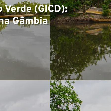
▼
 Verde (GICD):
s na Gâmbia