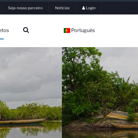
Seja nosso parceiro
Notícias
Login
etos
Português
▼