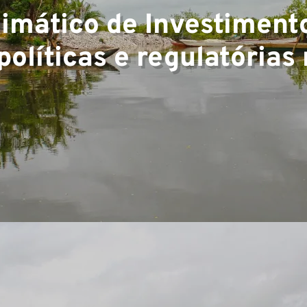
limático de Investimento
políticas e regulatória
e
os