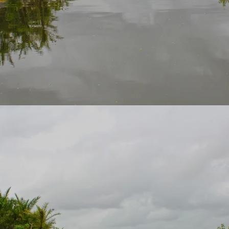
 nós
de Exp