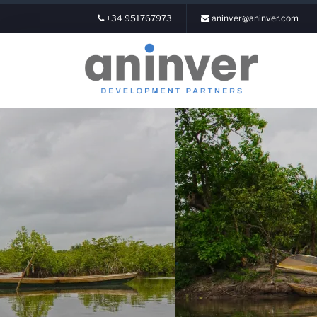
+34 951767973
aninver@aninver.com
Login