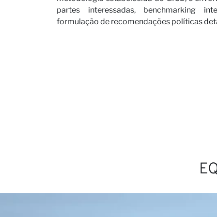
partes interessadas, benchmarking int
formulação de recomendações políticas det
Seja n
Notíci
EQ