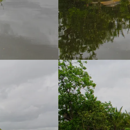
▼
ertise