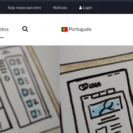
Seja nosso parceiro
Notícias
Login
etos
Português
▼