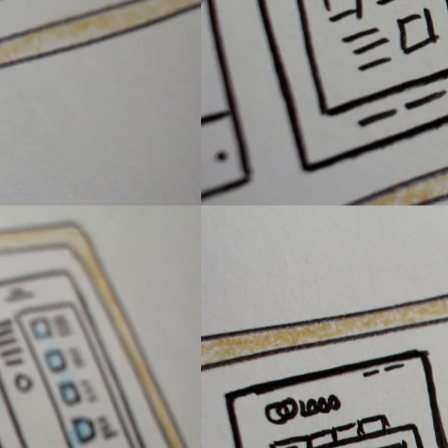
▼
ertise