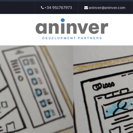
+34 951767973
aninver@aninver.com
Login