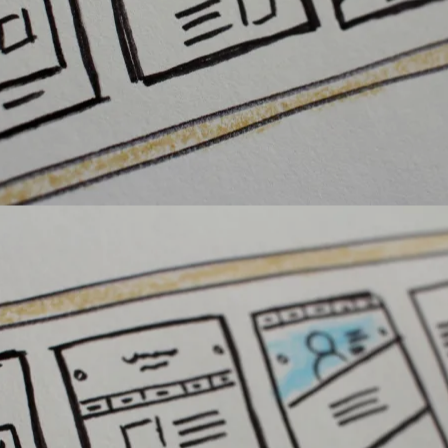
 nós
de Exp