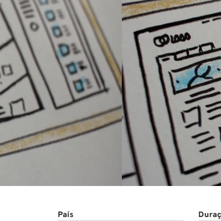
Conta
País
Duraç