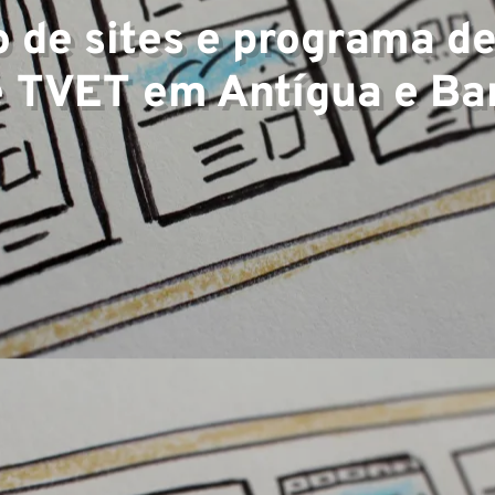
 de sites e programa de
e TVET em Antígua e Ba
e
os