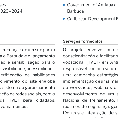
s Visõe
ses
Government of Antigua a
2023 - 2024
Barbuda
Caribbean Development 
Serviços fornecidos
ementação de um site para a
O projeto envolve uma 
a e Barbuda e o lançamento
conscientização e facilitar
ão e sensibilização para o
vocacional (TVET) em Antí
ras
a visibilidade, acessibilidade
responsável por uma série d
tificação de habilidades
uma campanha estratégica
volvimento do site engloba
implementação de uma marca
do sistema de gerenciamento
de workshops, webinars e 
ação de redes sociais, com o
desenvolvimento de um s
 da TVET para cidadãos,
Nacional de Treinamento. Is
overnamentais.
recursos de segurança, ge
técnicas e integração de s