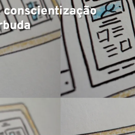
▼
 conscientização
rbuda