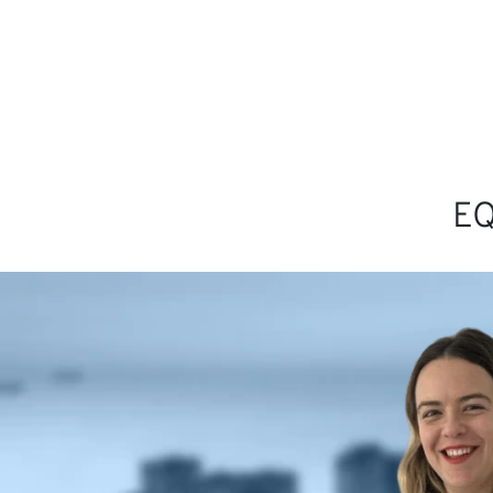
Seja n
EQ
Notíci