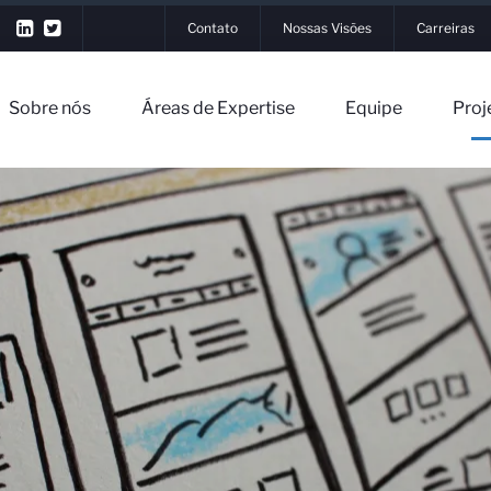
Contato
Nossas Visões
Carreiras
Sobre nós
Áreas de Expertise
Equipe
Proj