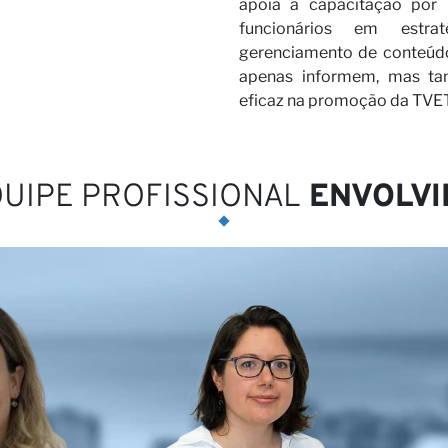
apóia a capacitação por
funcionários em estra
gerenciamento de conteúdo 
osso pa
apenas informem, mas ta
eficaz na promoção da TVET
UIPE PROFISSIONAL
ENVOLVI
as