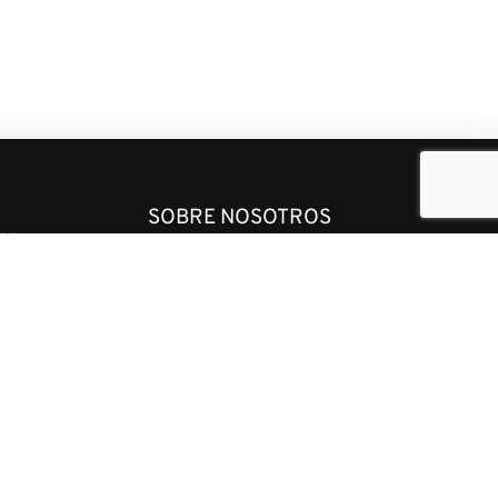
SOBRE NOSOTROS
MA
Grupo de consultoría de
desarrollo e inteligencia de
d
mercado global que presta
servicios a DFI, clientes
l
gubernamentales y privados
en todo el mundo.