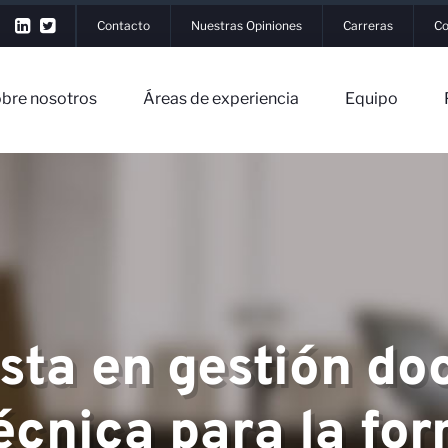
Contacto
Nuestras Opiniones
Carreras
Co
bre nosotros
Áreas de experiencia
Equipo
▼
os
ista en gestión do
▼
riencia
écnica para la fo