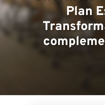
Plan E
Equipo
Transforma
complemen
Proyectos
Contacto