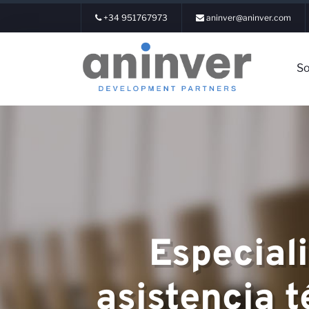
+34 951767973
aninver@aninver.com
So
Iniciar Sesión
Sobre nosotr
Especial
Áreas de expe
asistencia t