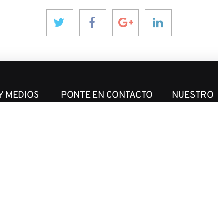
Y MEDIOS
PONTE EN CONTACTO
NUESTRO
ECOSISTE
aninver@aninver.com
ones
InfraPPPWorl
+34 951 76 79 73
IPP Journal
Paseo de la Farola, 8
ivo
Hotel & Capita
Oficina 5
InforCapital
Málaga, Spain
BidsFactory