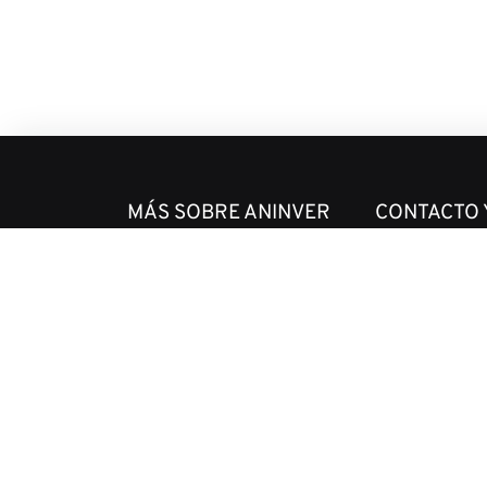
MÁS SOBRE ANINVER
CONTACTO 
Sobre nosotros
Noticias
Áreas de Experiencia
Nuestras Opini
Equipo
Contacto
Proyectos
Folleto corporat
Código de Ética y
Conducta Empresarial