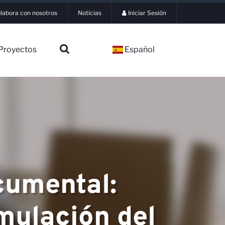
labora con nosotros
Noticias
Iniciar Sesión
Proyectos
Español
cumental:
rmulación del