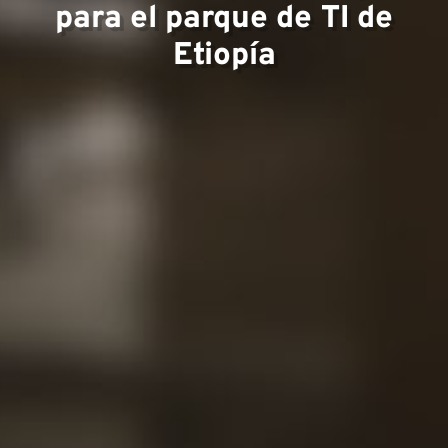
para el parque de TI de
Etiopía
Equip
Proye