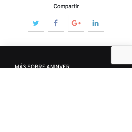
Compartir
MÁS SOBRE ANINVER
Sobre nosotros
Áreas de Experiencia
Equipo
Proyectos
Código de Ética y Conducta Empresarial
CONTACTO Y MEDIOS
Noticias
Nuestras Opiniones