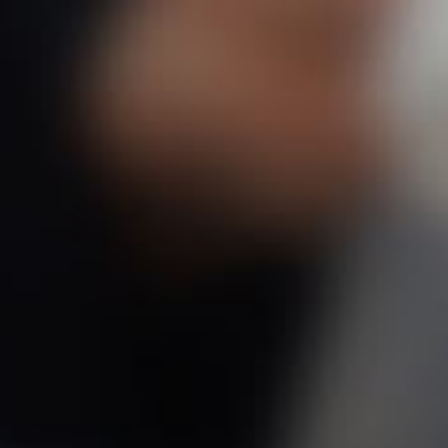
expe
Equ