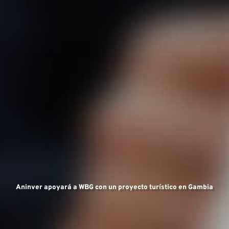
Áre
Aninver apoyará a WBG con un proyecto turístico en Gambia