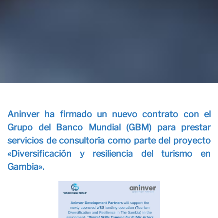
Con
Aninver ha firmado un nuevo contrato con el
Grupo del Banco Mundial (GBM) para prestar
servicios de consultoría como parte del proyecto
«Diversificación y resiliencia del turismo en
Gambia».