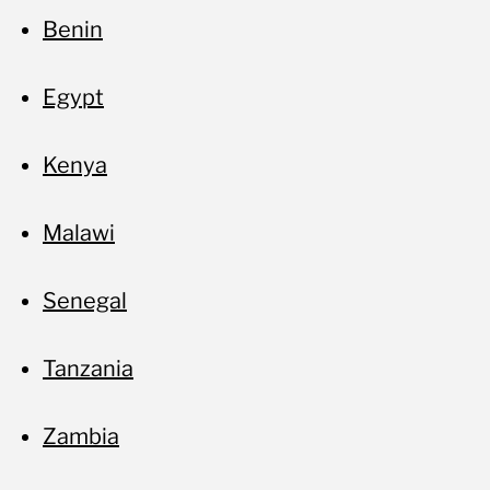
Benin
Egypt
Kenya
Malawi
No
Senegal
Tanzania
Zambia