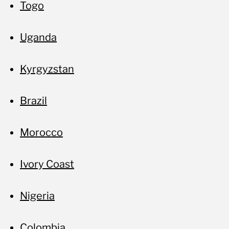
no
Togo
Uganda
Kyrgyzstan
Brazil
Morocco
Ivory Coast
Nigeria
Colombia