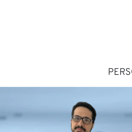
Carre
PERS
Colab