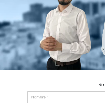
nosot
Notici
Si 