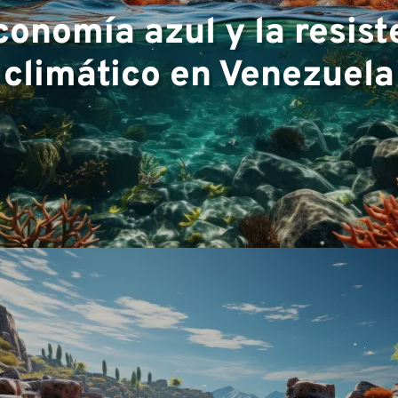
conomía azul y la resis
encia
climático en Venezuela
o