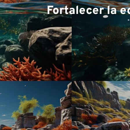
Fortalecer la e
experi
Equip