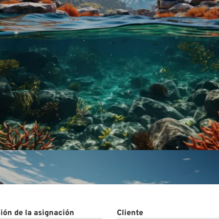
ctos
ión de la asignación
Cliente