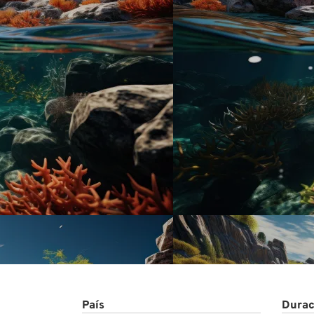
Proye
País
Durac