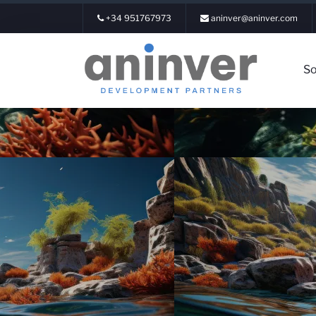
+34 951767973
aninver@aninver.com
So
Inicia