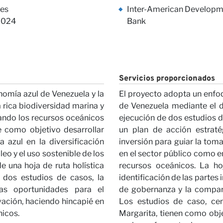
cto
es
Inter-American Developm
2024
Bank
Servicios proporcionados
nomía azul de Venezuela y la
El proyecto adopta un enfo
ras Opi
 rica biodiversidad marina y
de Venezuela mediante el de
cando los recursos oceánicos
ejecución de dos estudios de
ne como objetivo desarrollar
un plan de acción estraté
 azul en la diversificación
inversión para guiar la tom
o y el uso sostenible de los
en el sector público como en
e una hoja de ruta holística
recursos oceánicos. La ho
 dos estudios de casos, la
identificación de las partes
las oportunidades para el
de gobernanza y la compar
vación, haciendo hincapié en
Los estudios de caso, cen
nicos.
Margarita, tienen como obj