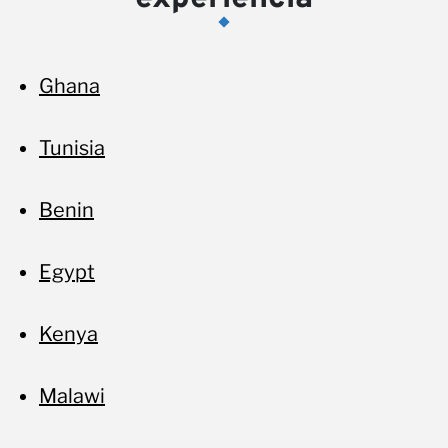
co
Ghana
Tunisia
Benin
no
Egypt
Kenya
Malawi