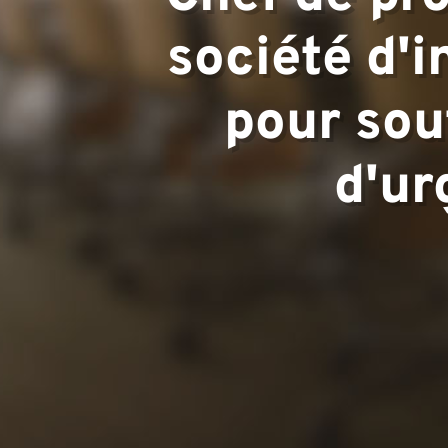
Domaines d'
société d'i
pour sout
Équipe
d'ur
Projets
Contactez-n