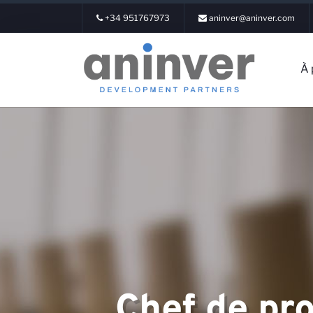
+34 951767973
aninver@aninver.com
À 
Connexion
À propos de
Chef de pro