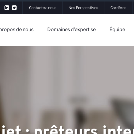
Contactez-nous
Nos Perspectives
Carrières
propos de nous
Domaines d'expertise
Équipe
▼
 nous
▼
jet : prêteurs int