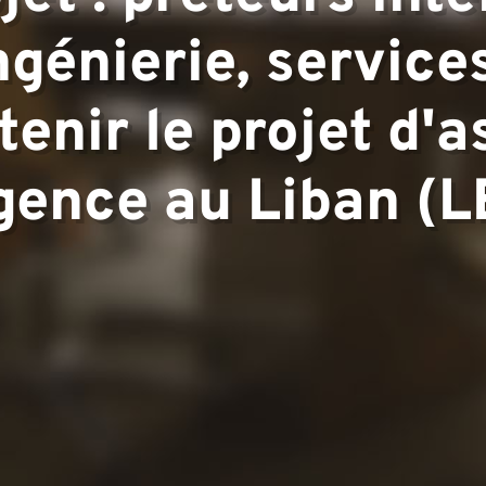
expertise
ngénierie, service
▼
enir le projet d'
gence au Liban (
ous