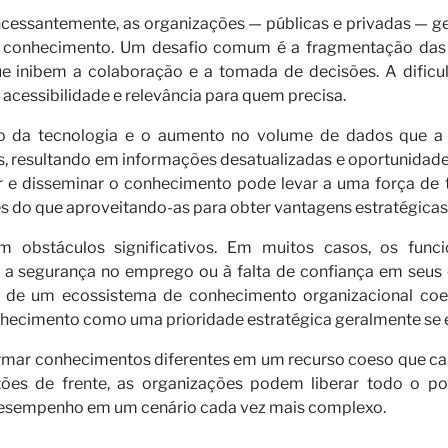
cessantemente, as organizações — públicas e privadas — 
e conhecimento. Um desafio comum é a fragmentação das
osso pa
ue inibem a colaboração e a tomada de decisões. A dific
cessibilidade e relevância para quem precisa.
ção da tecnologia e o aumento no volume de dados que 
resultando em informações desatualizadas e oportunidades 
sar e disseminar o conhecimento pode levar a uma força de t
do que aproveitando-as para obter vantagens estratégicas
m obstáculos significativos. Em muitos casos, os func
segurança no emprego ou à falta de confiança em seus co
o de um ecossistema de conhecimento organizacional coe
nhecimento como uma prioridade estratégica geralmente se
as
formar conhecimentos diferentes em um recurso coeso que c
stões de frente, as organizações podem liberar todo o po
desempenho em um cenário cada vez mais complexo.