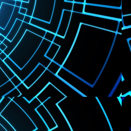
▼
ertise