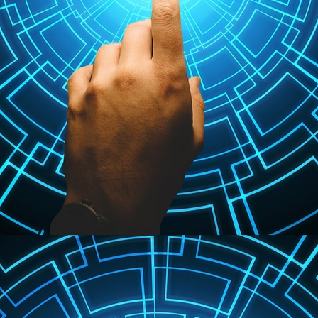
 nós
de Exp