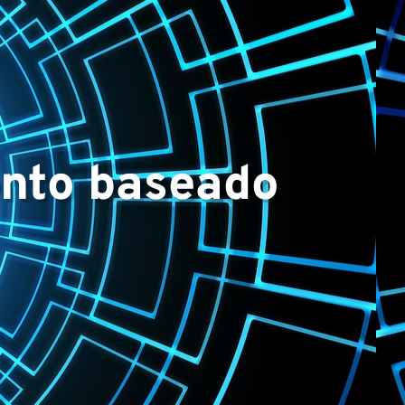
▼
nto baseado