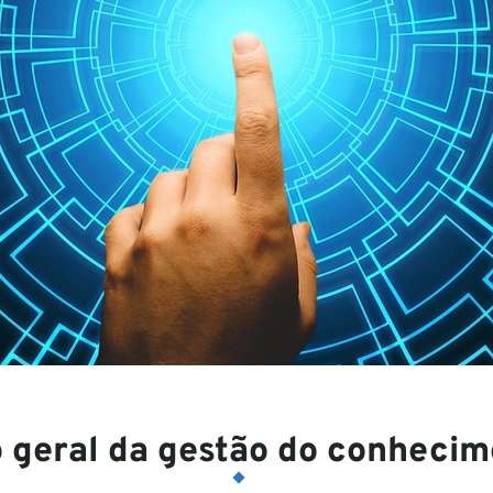
s Visõe
ras
o geral da gestão do conheci