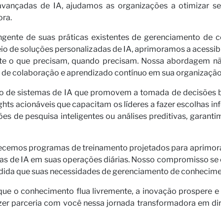
avançadas de IA, ajudamos as organizações a otimizar s
ora.
nte de suas práticas existentes de gerenciamento de con
io de soluções personalizadas de IA, aprimoramos a acessibi
te o que precisam, quando precisam. Nossa abordagem não 
de colaboração e aprendizado contínuo em sua organização
o de sistemas de IA que promovem a tomada de decisões b
hts acionáveis que capacitam os líderes a fazer escolhas inf
ões de pesquisa inteligentes ou análises preditivas, garant
cemos programas de treinamento projetados para aprimorar
tas de IA em suas operações diárias. Nosso compromisso se e
edida que suas necessidades de gerenciamento de conhecim
ue o conhecimento flua livremente, a inovação prospere e 
azer parceria com você nessa jornada transformadora em 