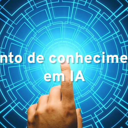
e
nto de conhecime
em IA
os