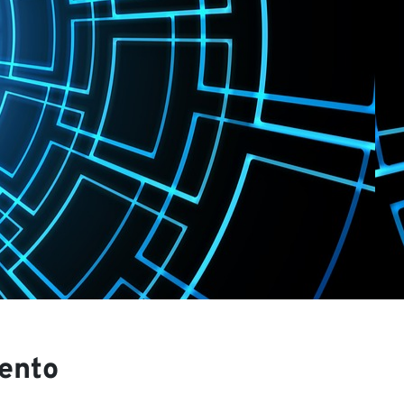
s
mento