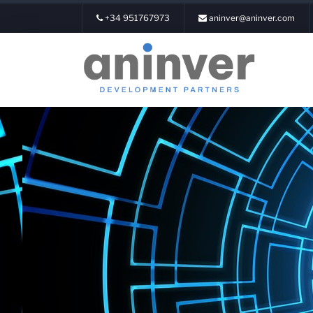
+34 951767973
aninver@aninver.com
Login