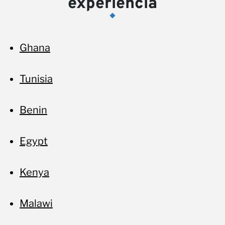
experiência
pa
Ghana
Tunisia
Benin
Egypt
Kenya
Malawi