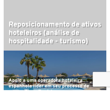
Reposicionamento de ativos
hoteleiros (análise de
hospitalidade - turismo)
Apoio a uma operadora hoteleira
espanhola líder em seu processo de
expansão na Tunísia