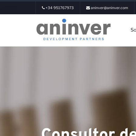
+34 951767973
aninver@aninver.com
So
Iniciar Sesi
Sobre noso
Consultor d