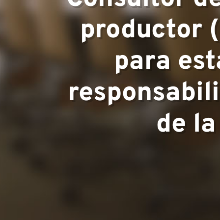
Áreas de ex
productor 
para est
Equipo
responsabili
de l
Proyectos