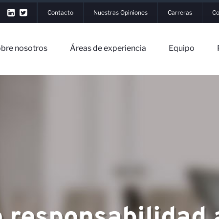
Contacto
Nuestras Opiniones
Carreras
Co
bre nosotros
Áreas de experiencia
Equipo
ón
▼
tros
▼
e responsabilidad 