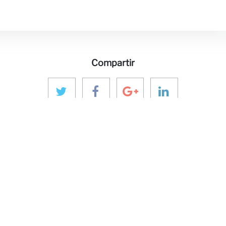
Compartir
Y MEDIOS
PONTE EN CONTACTO
NUESTRO
ECOSISTE
aninver@aninver.com
ones
InfraPPPWorl
+34 951 76 79 73
IPP Journal
Paseo de la Farola, 8
ivo
Hotel & Capita
Oficina 5
InforCapital