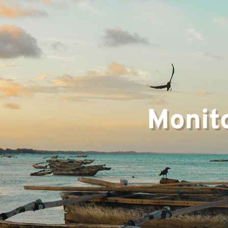
experi
Monit
Equip