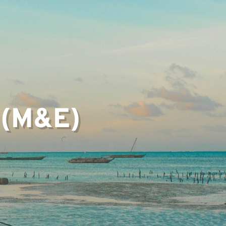
 (M&E)
▼