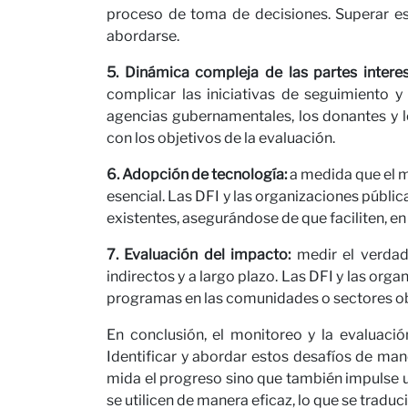
proceso de toma de decisiones. Superar est
abordarse.
nosot
5. Dinámica compleja de las partes intere
complicar las iniciativas de seguimiento y 
agencias gubernamentales, los donantes y lo
con los objetivos de la evaluación.
6. Adopción de tecnología:
a medida que el m
esencial. Las DFI y las organizaciones públi
existentes, asegurándose de que faciliten, en
7. Evaluación del impacto:
medir el verdade
indirectos y a largo plazo. Las DFI y las org
Notici
programas en las comunidades o sectores ob
En conclusión, el monitoreo y la evaluació
Identificar y abordar estos desafíos de man
mida el progreso sino que también impulse u
se utilicen de manera eficaz, lo que se traduc