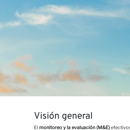
Conta
Nuest
Visión general
El
monitoreo y la evaluación (M&E)
efectivos