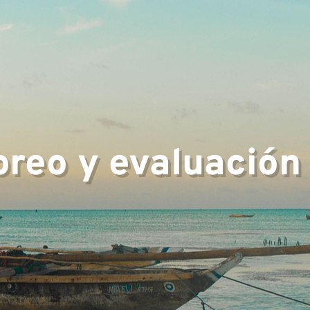
encia
oreo y evaluación
o