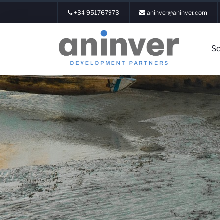
+34 951767973
aninver@aninver.com
So
Inicia