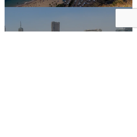
Debida diligencia legal,
técnica y financiera de una
empresa de construcción en
Egipto