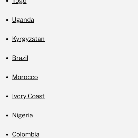
Togo
Uganda
Kyrgyzstan
Brazil
Morocco
Ivory Coast
Nigeria
Colombia