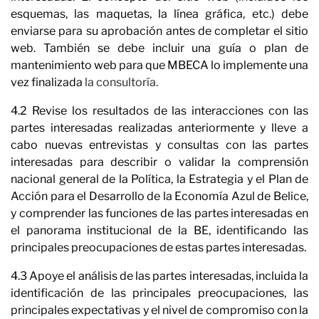
esquemas, las maquetas, la línea gráfica, etc.) debe
enviarse para su aprobación antes de completar el sitio
web. También se debe incluir una guía o plan de
mantenimiento web para que MBECA lo implemente una
vez finalizada
la consultoría.
×
N
ÚNETE A NUESTRO
4.2 Revise los resultados de las interacciones con las
partes interesadas realizadas anteriormente y lleve a
BOLETÍN
cabo nuevas entrevistas y consultas con las partes
interesadas para describir o validar la comprensión
Nombre
nacional general de la Política, la Estrategia y el Plan de
Acción para el Desarrollo de la Economía Azul de Belice,
Apellido
y comprender las funciones de las partes interesadas en
el panorama institucional de la BE, identificando las
Correo electrónico
principales preocupaciones de estas partes interesadas.
4.3 Apoye el análisis de las partes interesadas, incluida la
He leído y acepto la
Política de Privacidad*
identificación de las principales preocupaciones, las
principales expectativas y el nivel de compromiso con la
SUSCRÍBETE