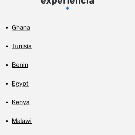
experiencia
no
Ghana
Tunisia
Benin
Egypt
Kenya
Malawi