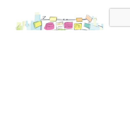
10 November, 2025
Como as indústrias criativas impulsionam a
diversificação econômica em mercados
emergentes