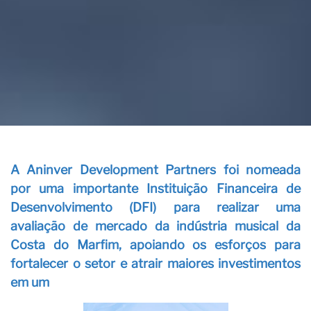
A Aninver Development Partners foi nomeada
por uma importante Instituição Financeira de
Desenvolvimento (DFI) para realizar uma
avaliação de mercado da indústria musical da
Costa do Marfim, apoiando os esforços para
fortalecer o setor e atrair maiores investimentos
em um