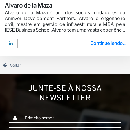
Alvaro de la Maza
Alvaro de la Maza é um dos sócios fundadores da
Aninver Development Partners. Alvaro é engenheiro
civil, mestre em gestão de infraestrutura e MBA pela
IESE Business School.Alvaro tem uma vasta experiência
em Infraestrutura e Parcerias Público-Privadas. Alvaro
trabalhou e liderou vários projetos de consultoria para
Continue lendo...
clientes como o Banco Mundial, o Banco Africano de
Desenvolvimento e outros doadores.Alvaro gosta de
criar produtos digitais e liderou o desenvolvimento de
plataformas de inteligência...
Voltar
JUNTE-SE À NOSSA
NEWSLETTER
Primeiro nome