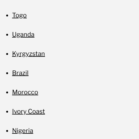
Togo
Uganda
Kyrgyzstan
Brazil
Morocco
Ivory Coast
Nigeria