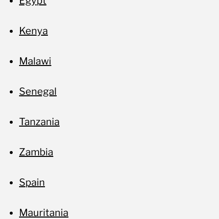
Egypt
No
Kenya
Malawi
Senegal
Tanzania
Zambia
Spain
Mauritania