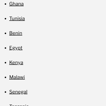
Ghana
Tunisia
Benin
Egypt
Kenya
Malawi
Senegal