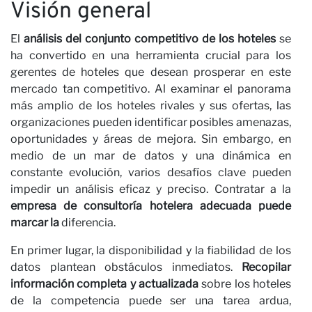
N
Visión general
Nombre
El
análisis del conjunto competitivo de los hoteles
se
ha convertido en una herramienta crucial para los
gerentes de hoteles que desean prosperar en este
Apellido
mercado tan competitivo. Al examinar el panorama
más amplio de los hoteles rivales y sus ofertas, las
Correo electrónico
organizaciones pueden identificar posibles amenazas,
oportunidades y áreas de mejora. Sin embargo, en
He leído y acepto la
Política de Privacidad*
medio de un mar de datos y una dinámica en
constante evolución, varios desafíos clave pueden
SUSCRÍBETE
impedir un análisis eficaz y preciso. Contratar a la
empresa de consultoría hotelera adecuada puede
marcar la
diferencia.
En primer lugar, la disponibilidad y la fiabilidad de los
datos plantean obstáculos inmediatos.
Recopilar
información completa y actualizada
sobre los hoteles
de la competencia puede ser una tarea ardua,