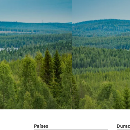
Proye
Países
Durac