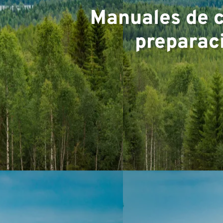
Manuales de c
experi
preparaci
Equip