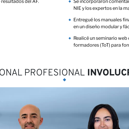
e resultados del AF
.
Se incorporaron comentario
ras
NIE y los expertos en la ma
Entregué los manuales fin
en un diseño modular y fáci
Realicé un seminario web 
formadores (ToT) para fo
ONAL PROFESIONAL
INVOLUC
ora con