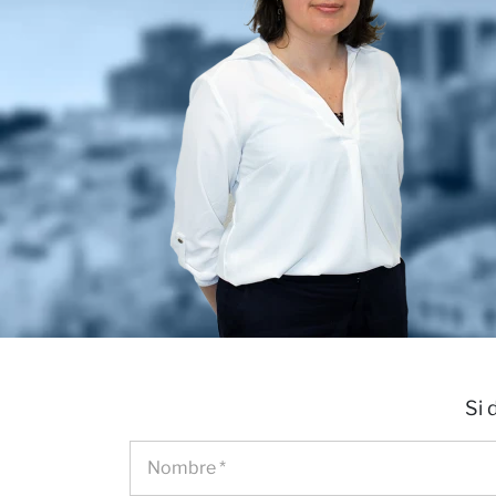
nosot
Notici
Si 