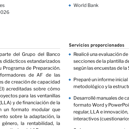
cto
es
World Bank
2026
Servicios proporcionados
parte del Grupo del Banco
Realicé una evaluación de 
ras Opi
s didácticos estandarizados
secciones de la plantilla 
u Programa de Preparación.
según las encuestas de la 
s formadores de AF de las
Preparé un informe inicial
res de creación de capacidad
metodológico y la estruct
NEI) acreditadas sobre cómo
oyectos para las ventanillas
Desarrollé manuales de ca
 (LLA) y de financiación de la
formato Word y PowerPoint
en un formato modular que
regular, LLA e innovación,
to sobre la adaptación, la
interactivos (cuestionarios
 género, la rentabilidad, la