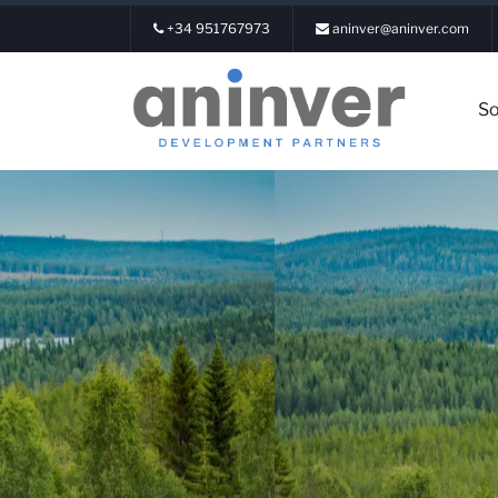
+34 951767973
aninver@aninver.com
So
Inicia