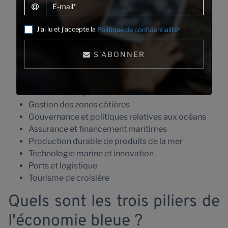
E-mail
Exploitation minière sous-marine
Conservation marine et biodiversité
J'ai lu et j'accepte la
Politique de confidentialité*
Sports nautiques et loisirs
Dessalement et gestion de l'eau
S'ABONNER
Ressources marines renouvelables
Construction et réparation navales
Éducation et formation relatives aux océans
Contrôle de la pollution marine
Gestion des zones côtières
Gouvernance et politiques relatives aux océans
Assurance et financement maritimes
Production durable de produits de la mer
Technologie marine et innovation
Ports et logistique
Tourisme de croisière
Quels sont les trois piliers de
l'économie bleue ?