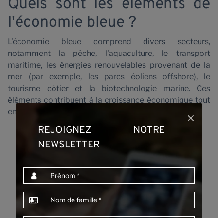
Quels sont les éléments de
l'économie bleue ?
L'économie bleue comprend divers secteurs,
notamment la pêche, l'aquaculture, le transport
maritime, les énergies renouvelables provenant de la
mer (par exemple, les parcs éoliens offshore), le
N
tourisme côtier et la biotechnologie marine. Ces
éléments contribuent à la croissance économique tout
en préservant les écosystèmes marins :
×
REJOIGNEZ NOTRE
Pêches et aquaculture
Transport maritime
NEWSLETTER
Tourisme côtier et hôtellerie
Énergie renouvelable offshore
Prénom
Biotechnologie marine
Infrastructures marines et côtières
Nom de famille
Expédition et ports
Exploration et recherche océaniques