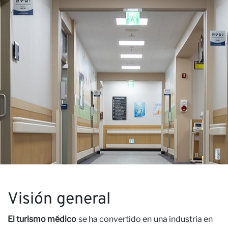
Nu
×
ÚNETE A NUESTRO
BOLETÍN
Nombre
Visión general
Apellido
El turismo médico
se ha convertido en una industria en