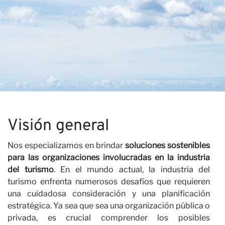
N
×
ÚNETE A NUESTRO
Visión general
BOLETÍN
Nos especializamos en brindar
soluciones sostenibles
para las organizaciones involucradas en la industria
Nombre
del turismo
. En el mundo actual, la industria del
turismo enfrenta numerosos desafíos que requieren
Apellido
una cuidadosa consideración y una planificación
estratégica. Ya sea que sea una organización pública o
Correo electrónico
privada, es crucial comprender los posibles