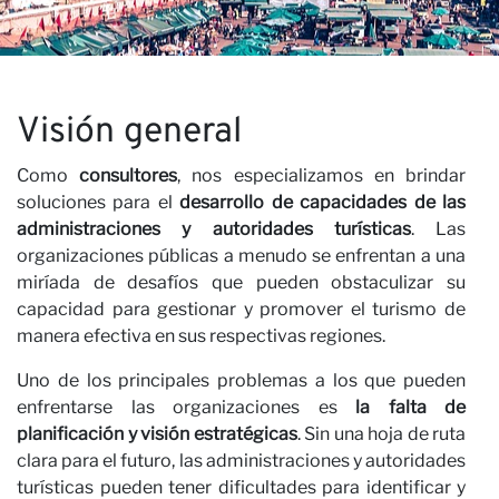
N
×
ÚNETE A NUESTRO
BOLETÍN
Visión general
Nombre
Como
consultores
, nos especializamos en brindar
soluciones para el
desarrollo de capacidades de las
Apellido
administraciones y autoridades turísticas
. Las
organizaciones públicas a menudo se enfrentan a una
Correo electrónico
miríada de desafíos que pueden obstaculizar su
capacidad para gestionar y promover el turismo de
He leído y acepto la
Política de Privacidad*
manera efectiva en sus respectivas regiones.
Uno de los principales problemas a los que pueden
SUSCRÍBETE
enfrentarse las organizaciones es
la falta de
planificación y visión estratégicas
. Sin una hoja de ruta
clara para el futuro, las administraciones y autoridades
turísticas pueden tener dificultades para identificar y