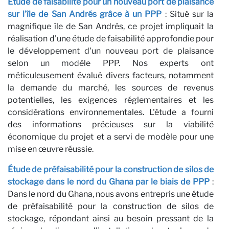
Étude de faisabilité pour un nouveau port de plaisance
E-mail
sur l'île de San Andrés grâce à un PPP
: Situé sur la
magnifique île de San Andrés, ce projet impliquait la
J'ai lu et j'accepte la
Politique de confidentialité*
réalisation d'une étude de faisabilité approfondie pour
le développement d'un nouveau port de plaisance
S'ABONNER
selon un modèle PPP. Nos experts ont
méticuleusement évalué divers facteurs, notamment
la demande du marché, les sources de revenus
potentielles, les exigences réglementaires et les
considérations environnementales. L'étude a fourni
des informations précieuses sur la viabilité
économique du projet et a servi de modèle pour une
mise en œuvre réussie.
Étude de préfaisabilité pour la construction de silos de
stockage dans le nord du Ghana par le biais de PPP
:
Dans le nord du Ghana, nous avons entrepris une étude
de préfaisabilité pour la construction de silos de
stockage, répondant ainsi au besoin pressant de la