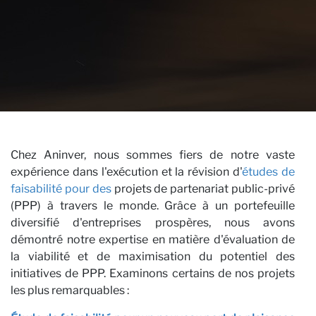
N
Chez Aninver, nous sommes fiers de notre vaste
×
expérience dans l'exécution et la révision d'
études de
REJOIGNEZ NOTRE
faisabilité pour des
projets de partenariat public-privé
(PPP) à travers le monde. Grâce à un portefeuille
NEWSLETTER
diversifié d'entreprises prospères, nous avons
démontré notre expertise en matière d'évaluation de
Prénom
la viabilité et de maximisation du potentiel des
initiatives de PPP. Examinons certains de nos projets
Nom de famille
les plus remarquables :