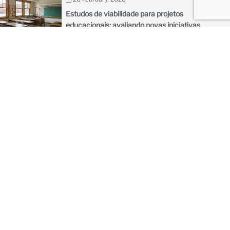
Estudos de viabilidade para projetos
educacionais: avaliando novas iniciativas
escolares
20 February, 2026
Acesso ao financiamento para PMEs:
derrubando barreiras ao crescimento dos
negócios nos países em desenvolvimento
16 February, 2026
Energia solar fora da rede para comunidades
rurais: como as minirredes estão iluminando
aldeias remotas
12 February, 2026
IA para o desenvolvimento: aplicações práticas
da inteligência artificial na agricultura e na saúde
09 February, 2026
Como estruturar PPPs no setor de defesa