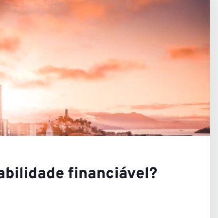
s Visõe
ras
abilidade financiável?