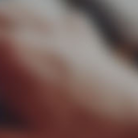
▼
ertise