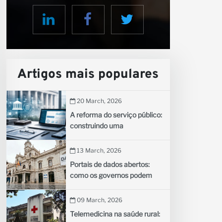
rceiro
Artigos mais populares
20 March, 2026
A reforma do serviço público:
construindo uma
administração pública
eficiente para países em
13 March, 2026
desenvolvimento
Portais de dados abertos:
como os governos podem
compartilhar dados para
estimular a inovação
09 March, 2026
Telemedicina na saúde rural: