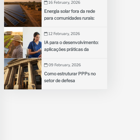
negócios nos países em
16 February, 2026
desenvolvimento
Energia solar fora da rede
para comunidades rurais:
como as minirredes estão
iluminando aldeias remotas
12 February, 2026
IA para o desenvolvimento:
aplicações práticas da
inteligência artificial na
agricultura e na saúde
09 February, 2026
Como estruturar PPPs no
setor de defesa