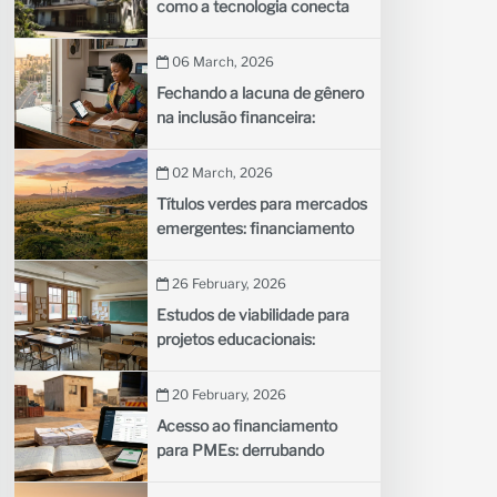
como a tecnologia conecta
comunidades remotas aos
médicos
06 March, 2026
Fechando a lacuna de gênero
na inclusão financeira:
trazendo mais mulheres para
o sistema financeiro formal
02 March, 2026
Títulos verdes para mercados
emergentes: financiamento
de projetos climáticos com
dívida sustentável
26 February, 2026
Estudos de viabilidade para
projetos educacionais:
avaliando novas iniciativas
escolares
20 February, 2026
Acesso ao financiamento
para PMEs: derrubando
barreiras ao crescimento dos