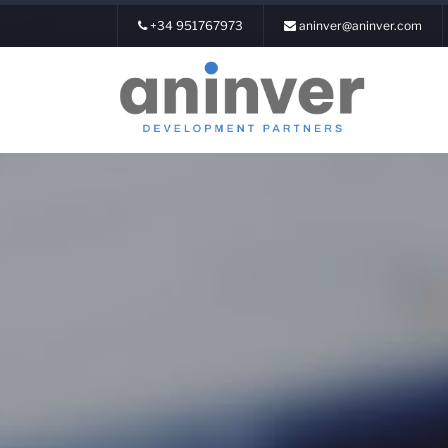
+34 951767973
aninver@aninver.com
Login