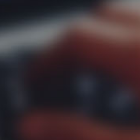
 nós
de Exp