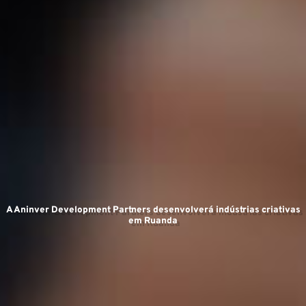
Ex
A Aninver Development Partners desenvolverá indústrias criativas
em Ruanda