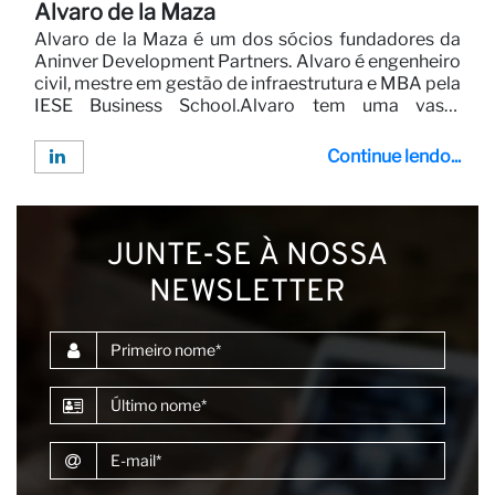
Alvaro de la Maza
Alvaro de la Maza é um dos sócios fundadores da
Aninver Development Partners. Alvaro é engenheiro
civil, mestre em gestão de infraestrutura e MBA pela
IESE Business School.Alvaro tem uma vasta
experiência em Infraestrutura e Parcerias Público-
Privadas. Alvaro trabalhou e liderou vários projetos
Continue lendo...
de consultoria para clientes como o Banco Mundial,
o Banco Africano de Desenvolvimento e outros
doadores.Alvaro gosta de criar produtos digitais e
liderou o desenvolvimento de plataformas de
JUNTE-SE À NOSSA
inteligência de mercado em diferentes setores,
como infraestrutura, energia ou turismo (consulte
NEWSLETTER
www.infrapppworld.com, www.ippjournal.com e
www.hotelandcapital.com ).Atualmente, Alvaro
Primeiro nome
lidera o trabalho digital na Aninver Development
Partners.Entre em contato com Alvaro aqui:
ama@aninver.com
Último nome
E-mail