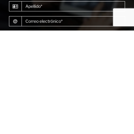
Apellido
Correo electrónico
He leído y acepto la
Política de Privacidad*
SUSCRIBIRSE
Habla con nuestro equipo
Habla sobre tus necesidades