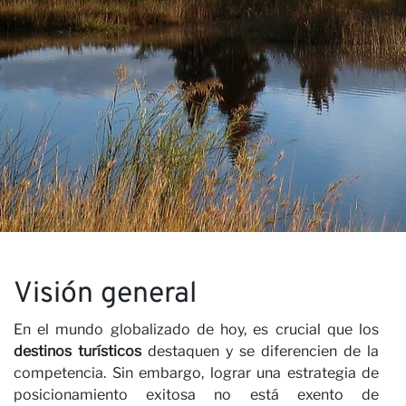
N
×
Visión general
ÚNETE A NUESTRO
BOLETÍN
En el mundo globalizado de hoy, es crucial que los
destinos turísticos
destaquen y se diferencien de la
Nombre
competencia. Sin embargo, lograr una estrategia de
posicionamiento exitosa no está exento de