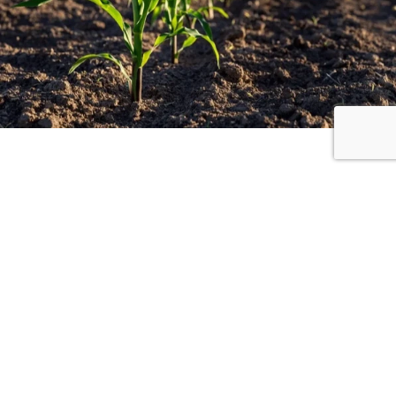
19
Jan - 2026
Monday
Agricultura regenerativa
em economias emergentes:
restaurando solos e
aumentando a resiliência