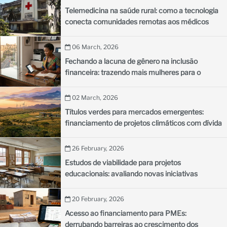
Telemedicina na saúde rural: como a tecnologia
conecta comunidades remotas aos médicos
06 March, 2026
Fechando a lacuna de gênero na inclusão
financeira: trazendo mais mulheres para o
sistema financeiro formal
02 March, 2026
Títulos verdes para mercados emergentes:
financiamento de projetos climáticos com dívida
sustentável
26 February, 2026
Estudos de viabilidade para projetos
educacionais: avaliando novas iniciativas
escolares
20 February, 2026
Acesso ao financiamento para PMEs:
derrubando barreiras ao crescimento dos