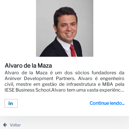
Alvaro de la Maza
Alvaro de la Maza é um dos sócios fundadores da
Aninver Development Partners. Alvaro é engenheiro
civil, mestre em gestão de infraestrutura e MBA pela
IESE Business School.Alvaro tem uma vasta experiência
em Infraestrutura e Parcerias Público-Privadas. Alvaro
trabalhou e liderou vários projetos de consultoria para
Continue lendo...
clientes como o Banco Mundial, o Banco Africano de
Desenvolvimento e outros doadores.Alvaro gosta de
criar produtos digitais e liderou o desenvolvimento de
plataformas de inteligência...
Voltar