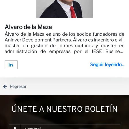
Alvaro de la Maza
Álvaro de la Maza es uno de los socios fundadores de
Aninver Development Partners. Álvaro es ingeniero civil,
máster en gestión de infraestructuras y máster en
administración de empresas por el IESE Business
School.Álvaro tiene una amplia experiencia en
infraestructuras y asociaciones público-privadas.
Seguir leyendo...
Álvaro ha trabajado y dirigido múltiples proyectos de
consultoría para clientes como el Banco Mundial, el
Banco Africano de Desarrollo y otros donantes.A Álvaro
le gusta crear productos digitales...
Regresar
ÚNETE A NUESTRO BOLETÍN
Nombre