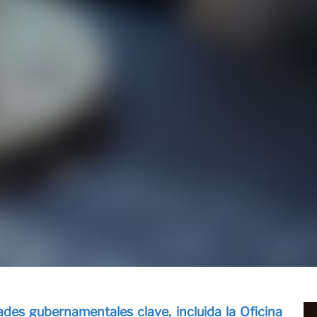
ctos
des gubernamentales clave, incluida la Oficina