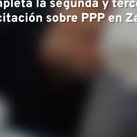
pleta la segunda y terc
encia
itación sobre PPP en 
o