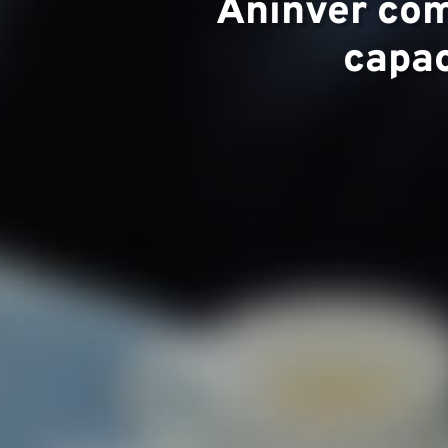
Aninver com
experi
capac
Equip