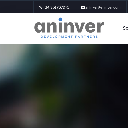
+34 951767973
aninver@aninver.com
So
Inicia