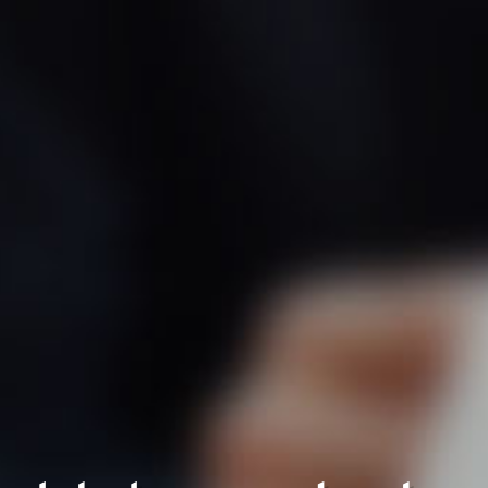
 nosotr
 de