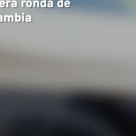
era ronda de
Zambia
▼