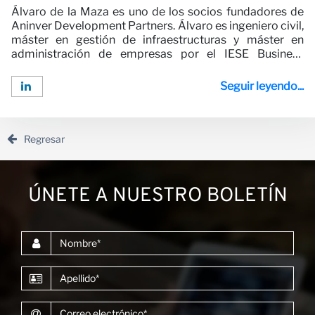
Álvaro de la Maza es uno de los socios fundadores de
Aninver Development Partners. Álvaro es ingeniero civil,
máster en gestión de infraestructuras y máster en
administración de empresas por el IESE Business
School.Álvaro tiene una amplia experiencia en
infraestructuras y asociaciones público-privadas.
Seguir leyendo...
Álvaro ha trabajado y dirigido múltiples proyectos de
consultoría para clientes como el Banco Mundial, el
Banco Africano de Desarrollo y otros donantes.A Álvaro
le gusta crear productos digitales...
Regresar
ÚNETE A NUESTRO BOLETÍN
Nombre
Apellido
Correo electrónico