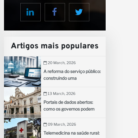
rceiro
Artigos mais populares
20 March, 2026
A reforma do serviço público:
construindo uma
administração pública
eficiente para países em
13 March, 2026
desenvolvimento
Portais de dados abertos:
como os governos podem
compartilhar dados para
estimular a inovação
09 March, 2026
Telemedicina na saúde rural: