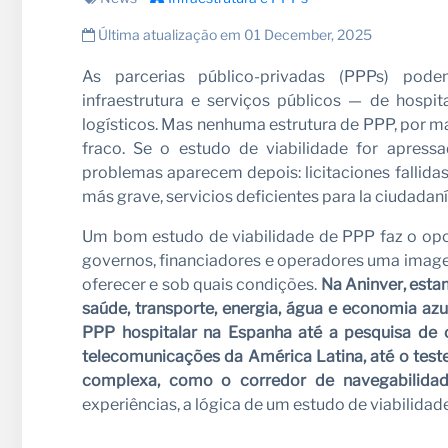
Última atualização em 01 December, 2025
Seja n
As parcerias público-privadas (PPPs) pod
infraestrutura e serviços públicos — de hospi
logísticos. Mas nenhuma estrutura de PPP, por ma
fraco. Se o estudo de viabilidade for apress
problemas aparecem depois: licitaciones fallidas,
más grave, servicios deficientes para la ciudadaní
Um bom estudo de viabilidade de PPP faz o opost
governos, financiadores e operadores uma image
oferecer e sob quais condições.
Na
Aninver
, est
saúde, transporte, energia, água e economia azu
Notíci
PPP
hospitalar na Espanha até a pesquisa de
telecomunicações da América Latina, até o teste
complexa, como
o corredor de navegabilidad
experiências, a lógica de um estudo de viabilida