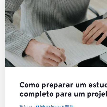
Nossa
Carrei
Como preparar um estud
completo para um proje
News
Infraestrutura e PPPs