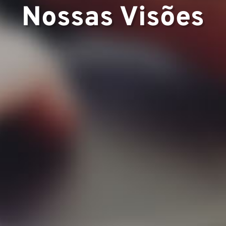
Nossas Visões
e
os