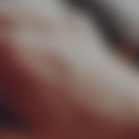
▼
ertise