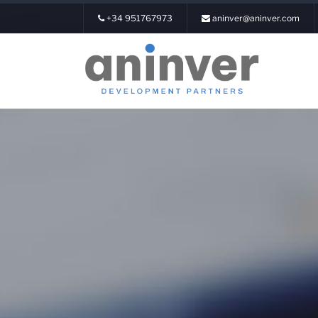
+34 951767973
aninver@aninver.com
Login