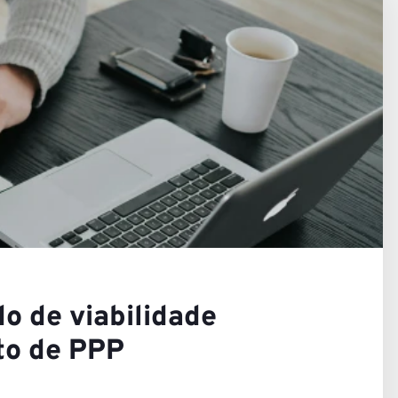
s Visõe
ras
o de viabilidade
to de PPP