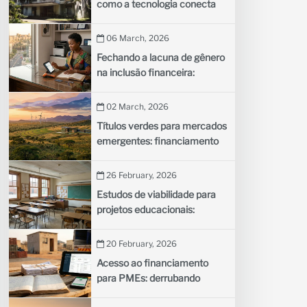
como a tecnologia conecta
comunidades remotas aos
médicos
06 March, 2026
Fechando a lacuna de gênero
na inclusão financeira:
trazendo mais mulheres para
o sistema financeiro formal
02 March, 2026
Títulos verdes para mercados
emergentes: financiamento
de projetos climáticos com
dívida sustentável
26 February, 2026
Estudos de viabilidade para
projetos educacionais:
avaliando novas iniciativas
escolares
20 February, 2026
Acesso ao financiamento
para PMEs: derrubando
barreiras ao crescimento dos