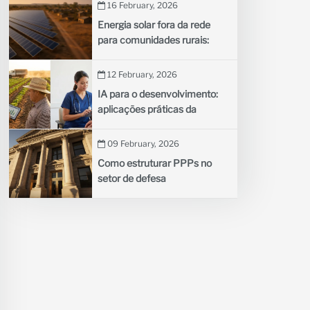
negócios nos países em
16 February, 2026
desenvolvimento
Energia solar fora da rede
para comunidades rurais:
como as minirredes estão
iluminando aldeias remotas
12 February, 2026
IA para o desenvolvimento:
aplicações práticas da
inteligência artificial na
agricultura e na saúde
09 February, 2026
Como estruturar PPPs no
setor de defesa