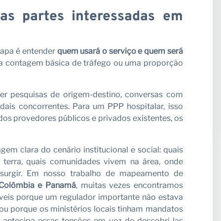
as partes interessadas em
tapa é entender
quem usará o serviço e quem será
ma contagem básica de tráfego ou uma proporção
er pesquisas de origem-destino, conversas com
dais concorrentes. Para um PPP hospitalar, isso
l dos provedores públicos e privados existentes, os
em clara do cenário institucional e social: quais
 terra, quais comunidades vivem na área, onde
m surgir. Em nosso trabalho de mapeamento de
, Colômbia e Panamá
, muitas vezes encontramos
áveis porque um regulador importante não estava
ou porque os ministérios locais tinham mandatos
 antecipa essas tensões em vez de descobri-las