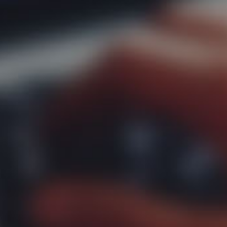
 nós
de Exp