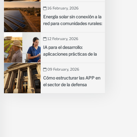
empresarial en los países en
16 February, 2026
desarrollo
Energía solar sin conexión a la
red para comunidades rurales:
cómo las minirredes iluminan
las aldeas remotas
12 February, 2026
IA para el desarrollo:
aplicaciones prácticas de la
inteligencia artificial en la
agricultura y la salud
09 February, 2026
Cómo estructurar las APP en
el sector de la defensa