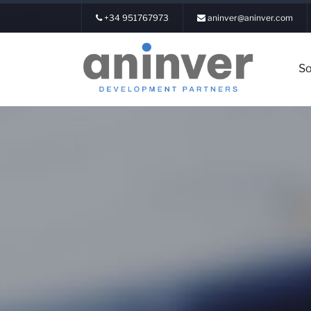
+34 951767973
aninver@aninver.com
So
Inicia