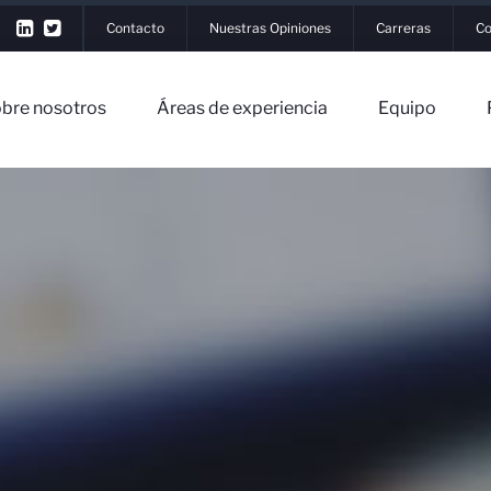
Contacto
Nuestras Opiniones
Carreras
Co
bre nosotros
Áreas de experiencia
Equipo
r Sesión