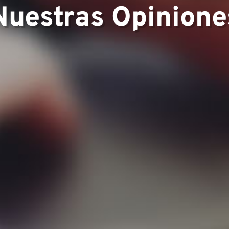
Nuestras Opinione
encia
o