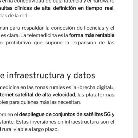
 en la conectividad de baja latencia y el hardware
sultas clínicas de alta definición en tiempo real,
ros
das de la red».
an para respaldar la concesión de licencias y el
 es clara. La telemedicina es la
forma más rentable
o prohibitivo que supone la expansión de las
de infraestructura y datos
edicina en las zonas rurales es la «brecha digital».
rnet satelital de alta velocidad
, las plataformas
as
les para quienes más las necesitan
.
ora en el
despliegue de conjuntos de satélites 5G y
ante. Estas inversiones en infraestructura son el
 rural viable a largo plazo
.