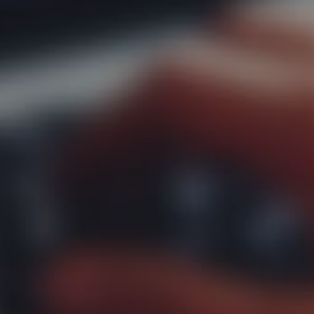
 nosotr
 de