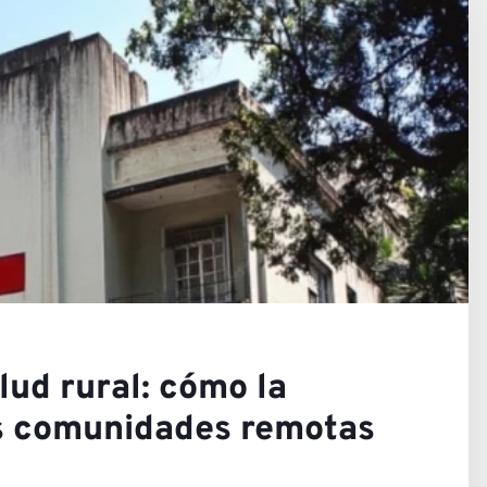
cto
ras Opi
lud rural: cómo la
as comunidades remotas