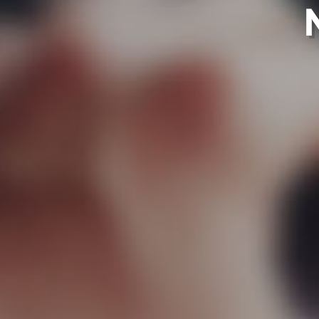
experi
Equip