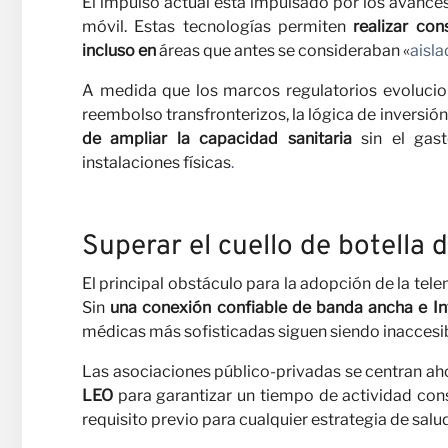
El impulso actual está impulsado por los avances
móvil. Estas tecnologías permiten
realizar con
nosot
incluso en
áreas que antes se consideraban «
aisla
A medida que los marcos regulatorios evolucion
reembolso transfronterizos, la lógica de inversión
de ampliar la capacidad sanitaria
sin el gast
instalaciones físicas
.
Superar el cuello de botella 
El principal obstáculo para la adopción de la telem
Sin
una conexión confiable de banda ancha e Inte
Notici
médicas más sofisticadas siguen siendo inaccesib
Las asociaciones público-privadas se centran ah
LEO
para garantizar un tiempo de actividad const
requisito previo para cualquier estrategia de salud