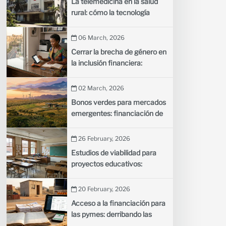
La telemedicina en la salud
rural: cómo la tecnología
conecta a las comunidades
remotas con los médicos
06 March, 2026
Cerrar la brecha de género en
la inclusión financiera:
incorporar a más mujeres al
sistema financiero formal
02 March, 2026
Bonos verdes para mercados
emergentes: financiación de
proyectos climáticos con
deuda sostenible
26 February, 2026
Estudios de viabilidad para
proyectos educativos:
evaluación de nuevas
iniciativas escolares
20 February, 2026
Acceso a la financiación para
las pymes: derribando las
barreras al crecimiento