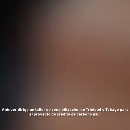
Aninver dirige un taller de sensibilización en Trinidad y Tobago para
el proyecto de crédito de carbono azul