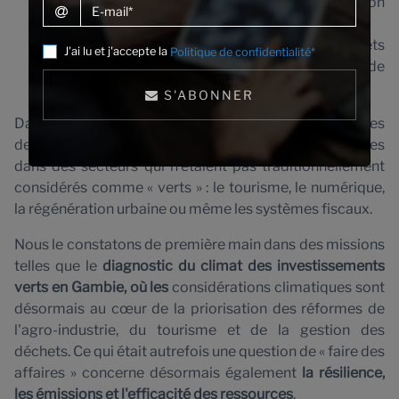
Fixer des objectifs d'atténuation et d'adaptation
E-mail
au niveau du portefeuille.
Suppression progressive du soutien aux projets
J'ai lu et j'accepte la
Politique de confidentialité*
incompatibles avec les objectifs de l'Accord de
Paris.
S'ABONNER
Dans la pratique, cela pousse les institutions financières
de développement à intégrer des objectifs climatiques
dans des secteurs qui n'étaient pas traditionnellement
considérés comme « verts » : le tourisme, le numérique,
la régénération urbaine ou même les systèmes fiscaux.
Nous le constatons de première main dans des missions
telles que le
diagnostic du climat des investissements
verts en Gambie, où les
considérations climatiques sont
désormais au cœur de la priorisation des réformes de
l'agro-industrie, du tourisme et de la gestion des
déchets. Ce qui était autrefois une question de « faire des
affaires » concerne désormais également
la résilience,
les émissions et l'efficacité des ressources
.