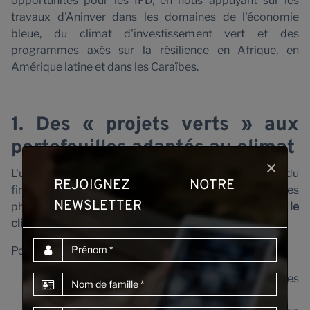
opportunités pour les IFD, en nous appuyant sur les
travaux d'Aninver dans les domaines de l'économie
bleue, du climat d'investissement vert et des
programmes axés sur la résilience en Afrique, en
Amérique latine et dans les Caraïbes.
N
1. Des « projets verts » aux
portefeuilles adaptés au climat
×
L'une des tendances les plus claires est le passage du
REJOIGNEZ NOTRE
financement d'une poignée de projets écologiques
NEWSLETTER
phares à l'
alignement de portefeuilles entiers sur le
climat
.
Prénom
Pour les DFI, cela signifie :
Analyser toutes les opérations en fonction des
Nom de famille
risques et des impacts climatiques.